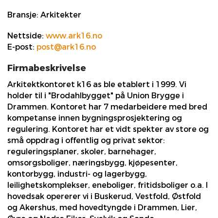
Bransje:
Arkitekter
Nettside:
www.ark16.no
E-post:
post@ark16.no
Firmabeskrivelse
Arkitektkontoret k16 as ble etablert i 1999. Vi
holder til i "Brodahlbygget" på Union Brygge i
Drammen. Kontoret har 7 medarbeidere med bred
kompetanse innen bygningsprosjektering og
regulering. Kontoret har et vidt spekter av store og
små oppdrag i offentlig og privat sektor:
reguleringsplaner, skoler, barnehager,
omsorgsboliger, næringsbygg, kjøpesenter,
kontorbygg, industri- og lagerbygg,
leilighetskomplekser, eneboliger, fritidsboliger o.a. I
hovedsak opererer vi i Buskerud, Vestfold, Østfold
og Akershus, med hovedtyngde i Drammen, Lier,