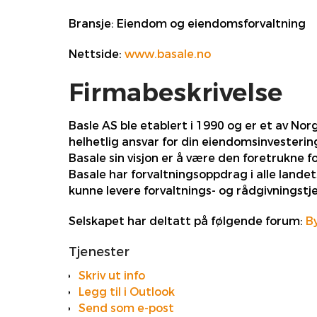
Bransje:
Eiendom og eiendomsforvaltning
Nettside:
www.basale.no
Firmabeskrivelse
Basle AS ble etablert i 1990 og er et av Nor
helhetlig ansvar for din eiendomsinvester
Basale sin visjon er å være den foretrukne 
Basale har forvaltningsoppdrag i alle landet
kunne levere forvaltnings- og rådgivningstj
Selskapet har deltatt på følgende forum:
B
Tjenester
Skriv ut info
Legg til i Outlook
Send som e-post