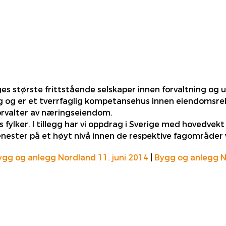
ges største frittstående selskaper innen forvaltning og 
ing og er et tverrfaglig kompetansehus innen eiendomsr
forvalter av næringseiendom.
s fylker. I tillegg har vi oppdrag i Sverige med hovedvek
enester på et høyt nivå innen de respektive fagområder 
ygg og anlegg Nordland 11. juni 2014
|
Bygg og anlegg N