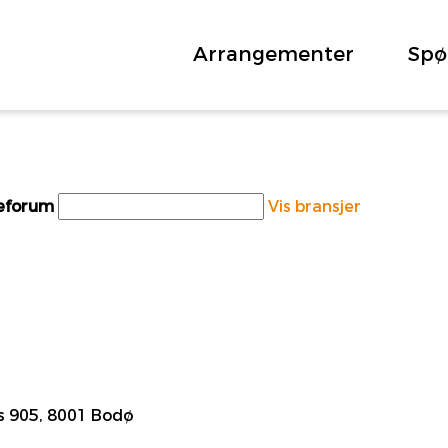
Arrangementer
Spø
teforum
Vis bransjer
 905, 8001 Bodø