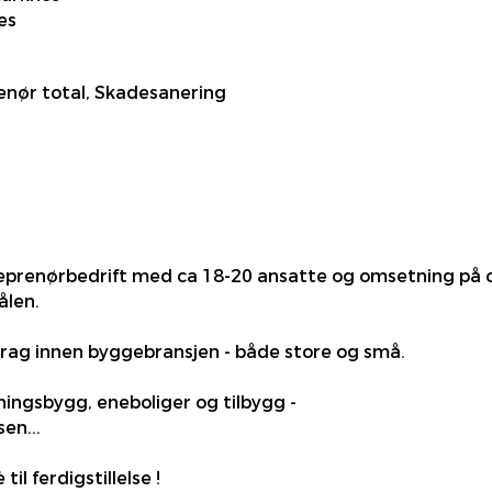
es
nør total, Skadesanering
eprenørbedrift med ca 18-20 ansatte og omsetning på ca
ålen.
rag innen byggebransjen - både store og små.
tningsbygg, eneboliger og tilbygg -
en...
il ferdigstillelse !