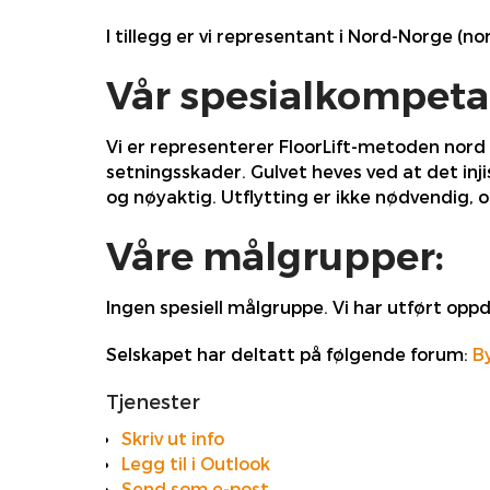
I tillegg er vi representant i Nord-Norge (no
Vår spesialkompeta
Vi er representerer FloorLift-metoden nord f
setningsskader. Gulvet heves ved at det inj
og nøyaktig. Utflytting er ikke nødvendig, 
Våre målgrupper:
Ingen spesiell målgruppe. Vi har utført opp
Selskapet har deltatt på følgende forum:
B
Tjenester
Skriv ut info
Legg til i Outlook
Send som e-post