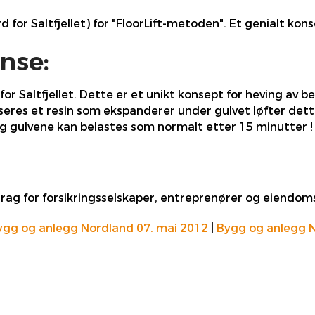
rd for Saltfjellet) for "FloorLift-metoden". Et genialt k
nse:
or Saltfjellet. Dette er et unikt konsept for heving av 
iseres et resin som ekspanderer under gulvet løfter dett
og gulvene kan belastes som normalt etter 15 minutter !
drag for forsikringsselskaper, entreprenører og eiendoms
ygg og anlegg Nordland 07. mai 2012
|
Bygg og anlegg N