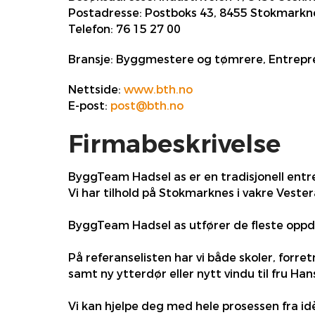
Postadresse:
Postboks 43, 8455 Stokmarkn
Telefon:
76 15 27 00
Bransje:
Byggmestere og tømrere, Entrepre
Nettside:
www.bth.no
E-post:
post@bth.no
Firmabeskrivelse
ByggTeam Hadsel as er en tradisjonell entr
Vi har tilhold på Stokmarknes i vakre Vester
ByggTeam Hadsel as utfører de fleste oppd
På referanselisten har vi både skoler, forre
samt ny ytterdør eller nytt vindu til fru Hans
Vi kan hjelpe deg med hele prosessen fra idè t