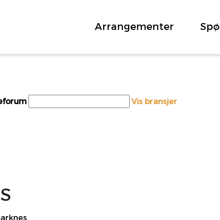
Arrangementer
Spø
teforum
Vis bransjer
AS
marknes