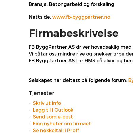
Bransje:
Betongarbeid og forskaling
Nettside:
www.fb-byggpartner.no
Firmabeskrivelse
FB ByggPartner AS driver hovedsaklig med k
Vi påtar oss mindre rive og snekker arbeide
FB ByggPartner AS tar HMS på alvor og ben
Selskapet har deltatt på følgende forum:
B
Tjenester
Skriv ut info
Legg til i Outlook
Send som e-post
Finn nyheter om firmaet
Se nøkkeltall i Proff