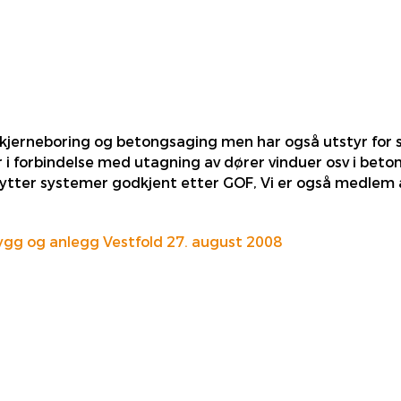
jerneboring og betongsaging men har også utstyr for sli
r i forbindelse med utagning av dører vinduer osv i beto
ytter systemer godkjent etter GOF, Vi er også medlem a
ygg og anlegg Vestfold 27. august 2008