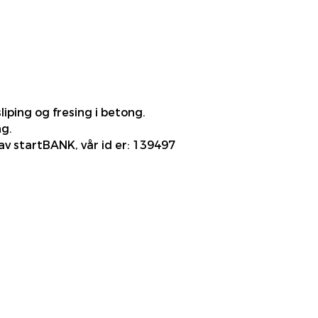
ping og fresing i betong.
ng.
v startBANK, vår id er: 139497