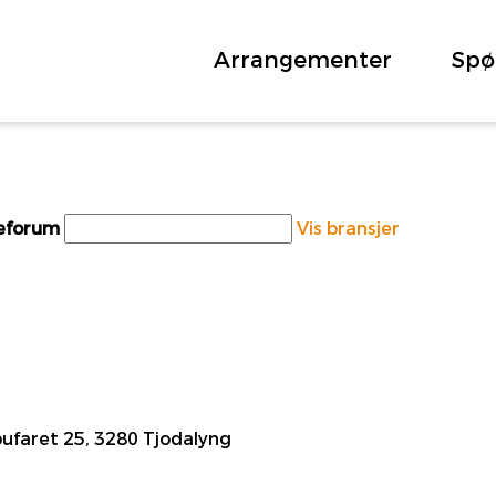
Arrangementer
Spø
teforum
Vis bransjer
ufaret 25, 3280 Tjodalyng