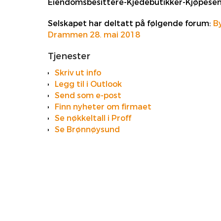
Eiendomsbesittere-Kjedebutikker-Kjøpese
Selskapet har deltatt på følgende forum:
B
Drammen 28. mai 2018
Tjenester
Skriv ut info
Legg til i Outlook
Send som e-post
Finn nyheter om firmaet
Se nøkkeltall i Proff
Se Brønnøysund