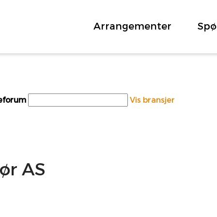
Arrangementer
Spø
teforum
Vis bransjer
nør AS