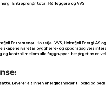
nergi, Entreprenør total, Rørleggere og VVS
efjell Entreprenør, Holtefjell VVS, Holtefjell Energi AS o
elskapene ivaretar byggherre- og oppdragsgivers interes
g og kontroll mellom alle faggrupper, besørget av en v
nse:
atte. Leverer alt innen energiløsninger til bolig og bed