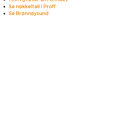
Se nøkkeltall i Proff
Se Brønnøysund