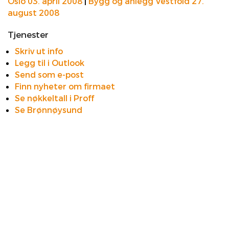
Oslo 03. april 2008
|
Bygg og anlegg Vestfold 27.
august 2008
Tjenester
Skriv ut info
Legg til i Outlook
Send som e-post
Finn nyheter om firmaet
Se nøkkeltall i Proff
Se Brønnøysund