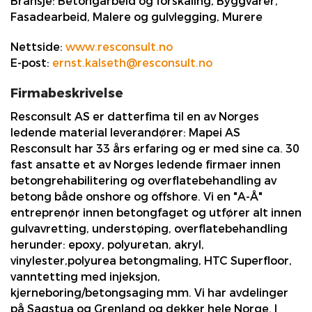
Bransje:
Betongarbeid og forskaling, Byggvarer,
Fasadearbeid, Malere og gulvlegging, Murere
Nettside:
www.resconsult.no
E-post:
ernst.kalseth@resconsult.no
Firmabeskrivelse
Resconsult AS er datterfima til en av Norges
ledende material leverandører: Mapei AS
Resconsult har 33 års erfaring og er med sine ca. 30
fast ansatte et av Norges ledende firmaer innen
betongrehabilitering og overflatebehandling av
betong både onshore og offshore. Vi en "A-Å"
entreprenør innen betongfaget og utfører alt innen
gulvavretting, understøping, overflatebehandling
herunder: epoxy, polyuretan, akryl,
vinylester,polyurea betongmaling, HTC Superfloor,
vanntetting med injeksjon,
kjerneboring/betongsaging mm. Vi har avdelinger
på Sagstua og Grenland og dekker hele Norge. I