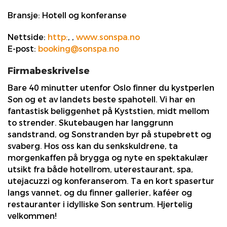
Bransje:
Hotell og konferanse
Nettside:
http:
,
,
www.sonspa.no
E-post:
booking@sonspa.no
Firmabeskrivelse
Bare 40 minutter utenfor Oslo finner du kystperlen
Son og et av landets beste spahotell. Vi har en
fantastisk beliggenhet på Kyststien, midt mellom
to strender. Skutebaugen har langgrunn
sandstrand, og Sonstranden byr på stupebrett og
svaberg. Hos oss kan du senkskuldrene, ta
morgenkaffen på brygga og nyte en spektakulær
utsikt fra både hotellrom, uterestaurant, spa,
utejacuzzi og konferanserom. Ta en kort spasertur
langs vannet, og du finner gallerier, kaféer og
restauranter i idylliske Son sentrum. Hjertelig
velkommen!