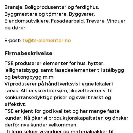
Bransje:
Boligprodusenter og ferdighus,
Byggmestere og tømrere, Byggvarer,
Eiendomsutviklere, Fasadearbeid, Trevare, Vinduer
og dører
E-post:
ts@ts-elementer.no
Firmabeskrivelse
TSE produserer elementer for hus, hytter,
leilighetsbygg, samt fasadeelementer til stålbygg
og betongbygg m.m.
Vi produserer på håndtverksvis i egne lokaler i
Larvik. Alt er skreddersøm, likevel leverer vi til
konkurransedyktige priser og svært raskt og
effektivt.
TSE er kjent for god kvalitet og har mange faste
kunder. Nå øker vi produksjonskapaiteten og ønsker
derfor nye kunder velkommen.
I tillegg selger vi vinduer og materialpakker til