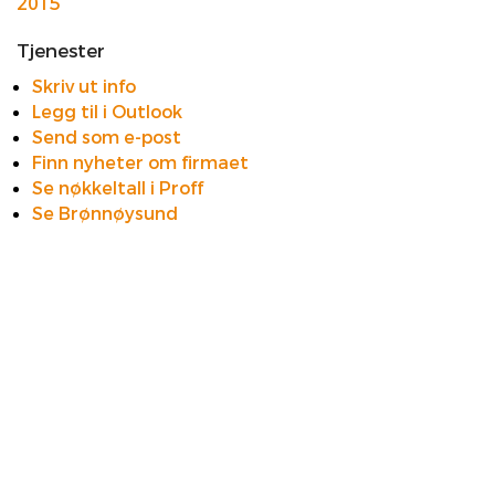
2015
Tjenester
Skriv ut info
Legg til i Outlook
Send som e-post
Finn nyheter om firmaet
Se nøkkeltall i Proff
Se Brønnøysund