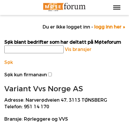
Du er ikke logget inn -
logg inn her »
Søk blant bedrifter som har deltatt på Møteforum
Vis bransjer
Søk
Søk kun firmanavn
Variant Vvs Norge AS
Adresse:
Narverødveien 47, 3113 TØNSBERG
Telefon:
951 14 170
Bransje:
Rørleggere og VVS