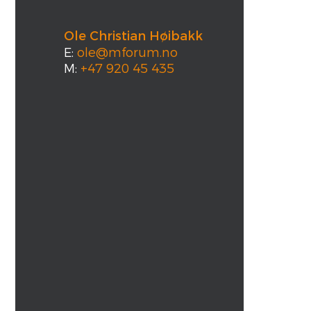
Ole Christian Høibakk
E:
ole@mforum.no
M:
+47 920 45 435