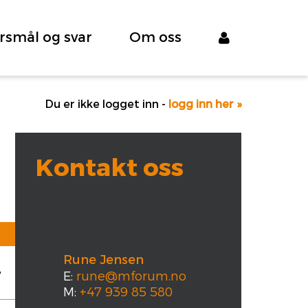
rsmål og svar
Om oss
Du er ikke logget inn -
logg inn her »
Kontakt oss
Rune Jensen
E:
rune@mforum.no
M:
+47 939 85 580