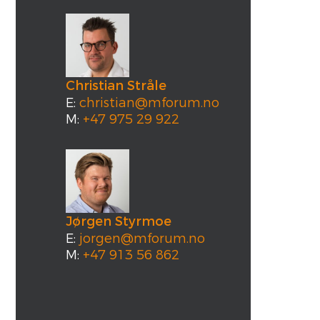
Christian Stråle
E:
christian@mforum.no
M:
+47 975 29 922
Jørgen Styrmoe
E:
jorgen@mforum.no
M:
+47 913 56 862