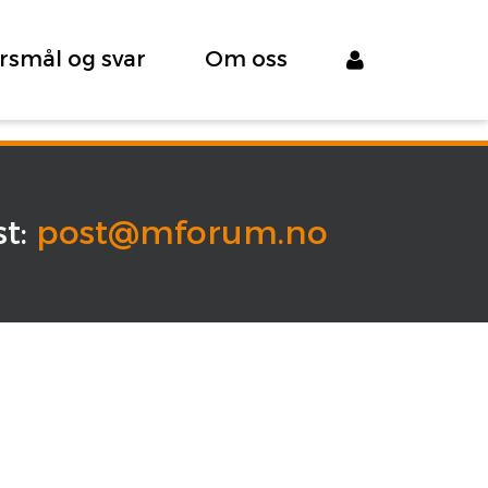
rsmål og svar
Om oss
st:
post@mforum.no