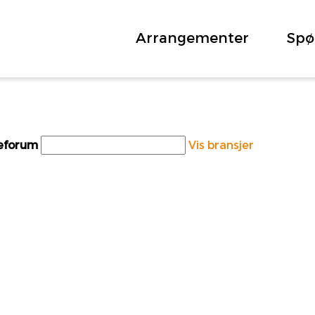
Arrangementer
Spø
teforum
Vis bransjer