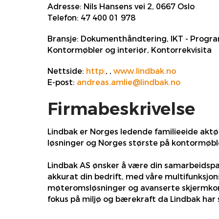
Adresse:
Nils Hansens vei 2, 0667 Oslo
Telefon:
47 400 01 978
Bransje:
Dokumenthåndtering, IKT - Program
Kontormøbler og interiør, Kontorrekvisita
Nettside:
http:
,
,
www.lindbak.no
E-post:
andreas.amlie@lindbak.no
Firmabeskrivelse
Lindbak er Norges ledende familieeide aktør 
løsninger og Norges største på kontormøbl
Lindbak AS ønsker å være din samarbeidspar
akkurat din bedrift, med våre multifunksjon
møteromsløsninger og avanserte skjermkomm
fokus på miljø og bærekraft da Lindbak har