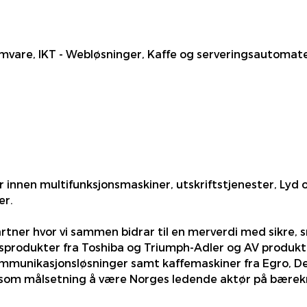
vare, IKT - Webløsninger, Kaffe og serveringsautomate
innen multifunksjonsmaskiner, utskriftstjenester, Lyd og
er.
tner hvor vi sammen bidrar til en merverdi med sikre, s
sprodukter fra Toshiba og Triumph-Adler og AV produkter
unikasjonsløsninger samt kaffemaskiner fra Egro, De J
 som målsetning å være Norges ledende aktør på bærekraf