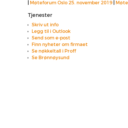
|
Møteforum Oslo 25. november 2019
|
Møte
Tjenester
Skriv ut info
Legg til i Outlook
Send som e-post
Finn nyheter om firmaet
Se nøkkeltall i Proff
Se Brønnøysund