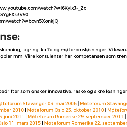
/www.youtube.com/watch?v=l6KylxJ-_Zc
=hSYgFXs3V90
com/watch?v=bcvn5XonkjQ
nse:
, skanning, lagring, kaffe og møteromsløsninger. Vi levere
øbler mm. Våre konsulenter har kompetansen som trengs f
drifter som ønsker innovative, raske og sikre løsninger
øteforum Stavanger 03. mai 2006
|
Møteforum Stavange
ember 2010
|
Møteforum Oslo 25. oktober 2010
|
Møteforu
. juni 2011
|
Møteforum Romerike 29. september 2011
|
slo 11. mars 2015
|
Møteforum Romerike 22. septembe